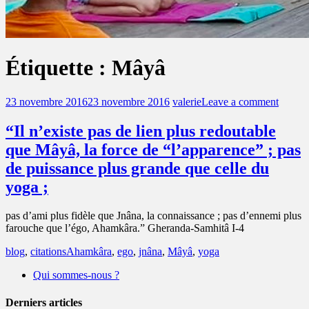
Étiquette :
Mâyâ
23 novembre 2016
23 novembre 2016
valerie
Leave a comment
“Il n’existe pas de lien plus redoutable
que Mâyâ, la force de “l’apparence” ; pas
de puissance plus grande que celle du
yoga ;
pas d’ami plus fidèle que Jnâna, la connaissance ; pas d’ennemi plus
farouche que l’égo, Ahamkâra.” Gheranda-Samhitâ I-4
blog
,
citations
Ahamkâra
,
ego
,
jnâna
,
Mâyâ
,
yoga
Qui sommes-nous ?
Derniers articles