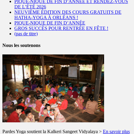
PIQUE-NIQUE DE FIN D’ANNÉE ET RENDEZ-VOUS
DE L’ÉTÉ 2026
NEUVIÈME ÉDITION DES COURS GRATUITS DE
HATHA-YOGA À ORLÉANS !
PIQUE-NIQUE DE FIN D’ANNÉE
GROS SUCCÈS POUR RENTRÉE EN FÊTE !
(pas de titre)
Nous les soutenons
Pardes Yoga soutient la Kalkeri Sangeet Vidyalaya >
En savoir plus