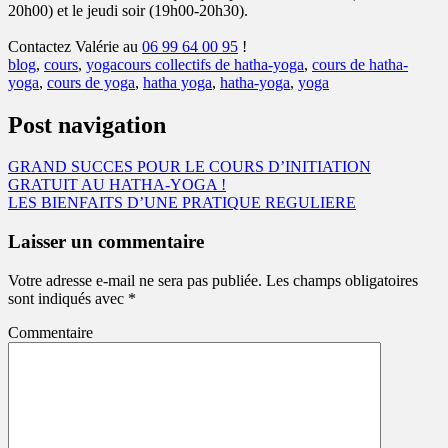
20h00) et le jeudi soir (19h00-20h30).
Contactez Valérie au
06 99 64 00 95
!
blog
,
cours
,
yoga
cours collectifs de hatha-yoga
,
cours de hatha-
yoga
,
cours de yoga
,
hatha yoga
,
hatha-yoga
,
yoga
Post navigation
GRAND SUCCES POUR LE COURS D’INITIATION
GRATUIT AU HATHA-YOGA !
LES BIENFAITS D’UNE PRATIQUE REGULIERE
Laisser un commentaire
Votre adresse e-mail ne sera pas publiée.
Les champs obligatoires
sont indiqués avec
*
Commentaire