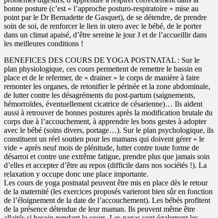
bonne posture (c’est « l’approche posturo-respiratoire » mise au
point par le Dr Bernadette de Gasquet), de se détendre, de prendre
soin de soi, de renforcer le lien in utero avec le bébé, de le porter
dans un climat apaisé, d’être sereine le jour J et de l’accueillir dans
les meilleures conditions !
BENEFICES DES COURS DE YOGA POSTNATAL : Sur le
plan physiologique, ces cours permettent de remettre le bassin en
place et de le refermer, de « drainer » le corps de manière à faire
remonter les organes, de retonifier le périnée et la zone abdominale,
de lutter contre les désagréments du post-partum (saignements,
hémorroïdes, éventuellement cicatrice de césarienne)… Ils aident
aussi à retrouver de bonnes postures après la modification brutale du
corps due à l’accouchement, à apprendre les bons gestes à adopter
avec le bébé (soins divers, portage…). Sur le plan psychologique, ils
constituent un réel soutien pour les mamans qui doivent gérer « le
vide » après neuf mois de plénitude, lutter contre toute forme de
désarroi et contre une extrême fatigue, prendre plus que jamais soin
d’elles et accepter d’être au repos (difficile dans nos sociétés !). La
relaxation y occupe donc une place importante.
Les cours de yoga postnatal peuvent être mis en place dès le retour
de la maternité (les exercices proposés varieront bien sûr en fonction
de l’éloignement de la date de l’accouchement). Les bébés profitent
de la présence détendue de leur maman. Ils peuvent même être
allaités si besoin pendant le cours. Les papas sont également les